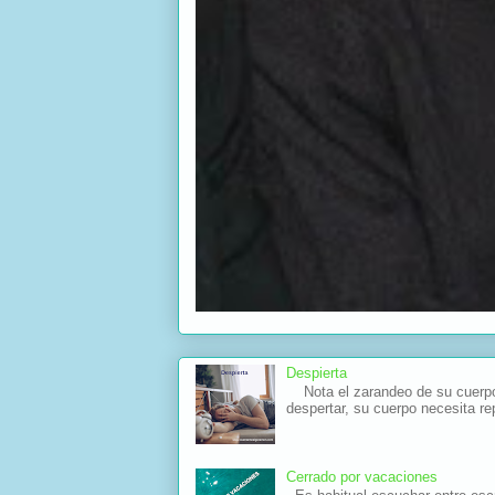
Despierta
Nota el zarandeo de su cuerpo 
despertar, su cuerpo necesita re
Cerrado por vacaciones