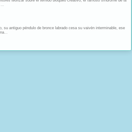
tores teorizar sobre el temido bloqueo creativo, el famoso síndrome de la
...
o, su antiguo péndulo de bronce labrado cesa su vaivén interminable, ese
na...