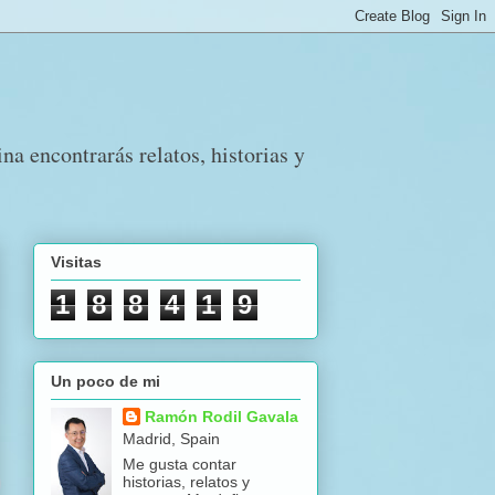
a encontrarás relatos, historias y
Visitas
1
8
8
4
1
9
Un poco de mi
Ramón Rodil Gavala
Madrid, Spain
Me gusta contar
historias, relatos y