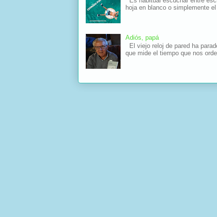
Es habitual escuchar entre escri
hoja en blanco o simplemente el 
Adiós, papá
El viejo reloj de pared ha parad
que mide el tiempo que nos orde