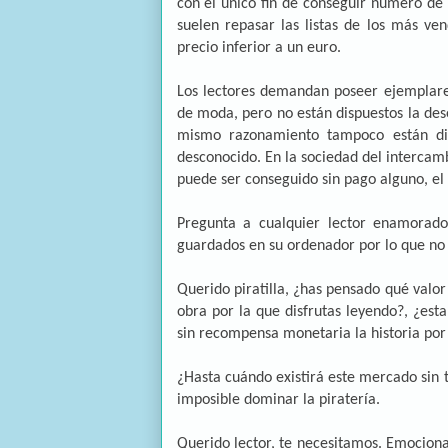
con el único fin de conseguir número de
suelen repasar las listas de los más ve
precio inferior a un euro.
Los lectores demandan poseer ejemplares
de moda, pero no están dispuestos la dese
mismo razonamiento tampoco están dis
desconocido. En la sociedad del intercamb
puede ser conseguido sin pago alguno, el v
Pregunta a cualquier lector enamorado 
guardados en su ordenador por lo que no
Querido piratilla, ¿has pensado qué valo
obra por la que disfrutas leyendo?, ¿est
sin recompensa monetaria la historia por 
¿Hasta cuándo existirá este mercado sin 
imposible dominar la piratería.
Querido lector, te necesitamos. Emocion