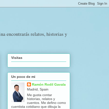
a encontrarás relatos, historias y
Visitas
Un poco de mi
Ramón Rodil Gavala
Madrid, Spain
Me gusta contar
historias, relatos y
cuentos. Me defino como
cuentista cotidiano que dibuja la