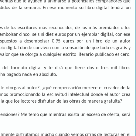
 ventas que le ayuden a animarse a potenciales compradores que
ndidos de la semana. En ese momento su libro digital tendrá un
 de los escritores más reconocidos, de los más premiados o los
mbolsar cinco, seis ni diez euros por un ejemplar digital, con ese
puestos a desembolsar 0,95 euros por un libro de un autor
io digital donde conviven con la sensación de que todo es gratis y
alor que se otorga a cualquier escrito literario publicado es cero.
del formato digital y te dirá que tiene dos o tres mil libros
 ha pagado nada en absoluto.
r le otorgas al autor?, ¿qué compensación merece el creador de la
amos promocionando la esclavitud intelectual donde el autor crea
la que los lectores disfrutan de las obras de manera gratuita?
tensiones? Me temo que mientras exista un exceso de oferta, será
almente disfrutamos mucho cuando vemos cifras de lecturas en el