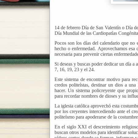
14 de febrero Día de San Valentín o Día d
Día Mundial de las Cardiopatías Congénita
Pocos son los días del calendario que no 
hecho o enfermedad. Aprovechamos esa ded
necesaria para prevenir ciertas enfermedade
Si deseas y buscas poder dedicar un día a al
7, 16, 19, 23 y el 24.
Este sistema de encontrar motivo para reco
credos politeístas, destinar un dios a un
hacer. Un sistema policreyente que prop
para recordar nombres de dioses y su influe
La iglesia católica aprovechó esta costumb
por los creyentes intercediendo ante el cr
politeísmo para apoderarse de la costumbre
En el siglo XXI el descreimiento religios
buscan otros modelos para identificar solu
vídeos cortos donde se forman, informan 