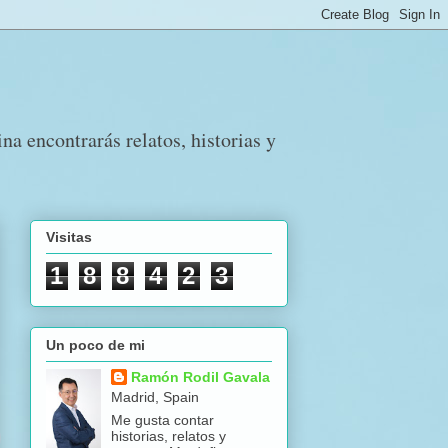
a encontrarás relatos, historias y
Visitas
1
8
8
4
2
3
Un poco de mi
Ramón Rodil Gavala
Madrid, Spain
Me gusta contar
historias, relatos y