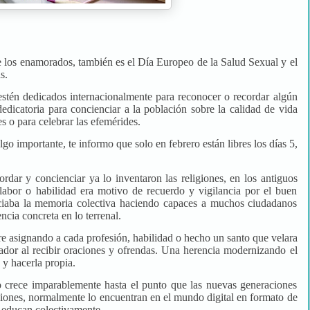
e los enamorados, también es el Día Europeo de la Salud Sexual y el
s.
estén dedicados internacionalmente para reconocer o recordar algún
icatoria para concienciar a la población sobre la calidad de vida
s o para celebrar las efemérides.
go importante, te informo que solo en febrero están libres los días 5,
rdar y concienciar ya lo inventaron las religiones, en los antiguos
a labor o habilidad era motivo de recuerdo y vigilancia por el buen
iciaba la memoria colectiva haciendo capaces a muchos ciudadanos
ncia concreta en lo terrenal.
re asignando a cada profesión, habilidad o hecho un santo que velara
eador al recibir oraciones y ofrendas. Una herencia modernizando el
 y hacerla propia.
o crece imparablemente hasta el punto que las nuevas generaciones
ciones, normalmente lo encuentran en el mundo digital en formato de
y educan colectivamente.