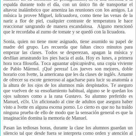
espalda durante todo el día, con un único fin de transportar el
altavoz inalámbrico que ameniza las reuniones con los amigos. La
música la provee Miguel,
lalicuadora
, como tiene las venas de la
nariz a flor de piel, cualquier contraste de temperatura le hace
reaccionar sangrando de manera escandalosa. Alguno mencionó
que le recordaba al zumo de tomate y se quedó con la licuadora.
Sonia, quien no tiene mote asignado, tiene asumido su papel de
madre del grupo. Les recuerda que faltan cinco minutos para
empezar las clases. Todos se desperezan, apagan la música y
desfilan arrastrando los pies hacia el aula. Hoy es lunes, a primera
hora toca filosofía. Toca aguantar
alpicapiedra
, una copia viviente
de Pablo Mármol. ¡Qué pereza! Los jueves son mejores, doble
horario con Ivette, la americana que les da clases de inglés. Amante
de ofrecer su escote generoso al agacharse para lucir su anatomía a
la altura de los ojos de los alumnos más despistados. Te aseguro
que vuelven de su ensoñamiento habitual, alguno se le quedan los
ojos saltones como a la rana Gustavo. Su alumno preferido es
Manuel,
el3x
. Un aficionado al cine de adultos que asegura haber
visto a Ivette en alguna escena porno. Lo cierto es que no ha traído
ninguna prueba de ello de modo que la sensación general es que la
imaginación domina la memoria de Manuel.
Pasan las tediosas horas, durante la clase los alumnos guardan un
silencio tal que desde fuera se interpreta como orden y atención al