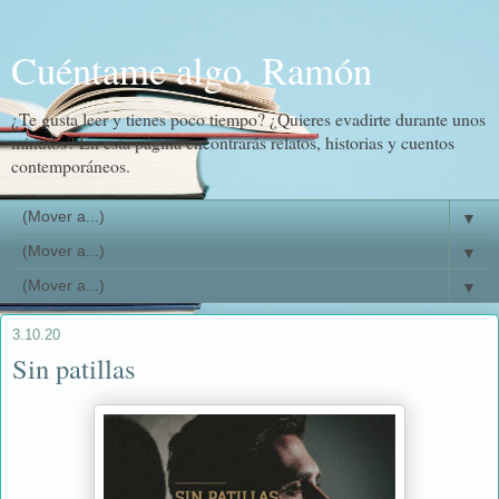
Cuéntame algo, Ramón
¿Te gusta leer y tienes poco tiempo? ¿Quieres evadirte durante unos
minutos? En esta página encontrarás relatos, historias y cuentos
contemporáneos.
▼
▼
▼
3.10.20
Sin patillas