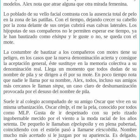
modelos. Alex nota que atrae alguna que otra mirada femenina.
Lo poblado de su vello facial contrasta con la ausencia total de pelo
en la zona de las patillas. Con el tiempo, dejando crecer su cabello
por la zona delante de sus orejas cubrirá esas calvas laterales. Los
hijoputas de sus compañeros no le permiten esperar ese tiempo, ya
le han bautizado como
elsinpa
y le guste o no, se queda con el
mote.
La costumbre de bautizar a los compañeros con motes tiene su
peligro, en los casos que la nueva denominación acierta y consigue
la aceptación general, éste sustituye en la memoria colectiva a su
denominación real. Llega un momento que todos dudan de su
nombre de pila y se dirigen a él por su mote. En poco tiempo nota
que nadie le llama por su nombre, Alex, todos, incluso sus amigos
más cercanos le llaman
sinpa,
un caso claro de deshumanización
provocada por el desuso del nombre de pila.
Suele ir al colegio acompañado de su amigo Oscar que vive en su
misma urbanización. Oscar
elmlp
, el me la pela, conocido por todos
como MLP. Gusta de ir despeinado con su pelo rizado
ingobernable mecido por el viento a la moda racial de los años
setenta. De pequeño le llamaban
elpelopolla
y en plena pubertad,
coincidiendo con el estirón pasó a llamarse
elescobilla
. Nombre
mucho más acertado si le juzgan por su apariencia. Es delgado,