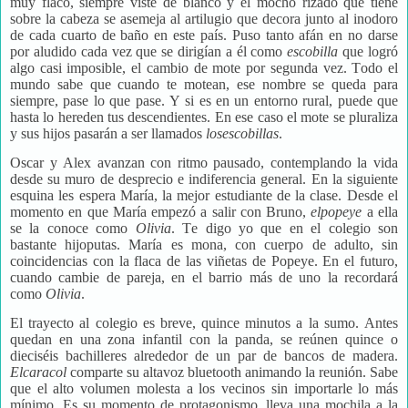
muy flaco, siempre viste de blanco y el mocho rizado que tiene
sobre la cabeza se asemeja al artilugio que decora junto al inodoro
de cada cuarto de baño en este país. Puso tanto afán en no darse
por aludido cada vez que se dirigían a él como
escobilla
que logró
algo casi imposible, el cambio de mote por segunda vez. Todo el
mundo sabe que cuando te motean, ese nombre se queda para
siempre, pase lo que pase. Y si es en un entorno rural, puede que
hasta lo hereden tus descendientes. En ese caso el mote se pluraliza
y sus hijos pasarán a ser llamados
losescobillas
.
Oscar y Alex avanzan con ritmo pausado, contemplando la vida
desde su muro de desprecio e indiferencia general. En la siguiente
esquina les espera María, la mejor estudiante de la clase. Desde el
momento en que María empezó a salir con Bruno,
elpopeye
a ella
se la conoce como
Olivia
. Te digo yo que en el colegio son
bastante hijoputas. María es mona, con cuerpo de adulto, sin
coincidencias con la flaca de las viñetas de Popeye. En el futuro,
cuando cambie de pareja, en el barrio más de uno la recordará
como
Olivia
.
El trayecto al colegio es breve, quince minutos a la sumo. Antes
quedan en una zona infantil con la panda, se reúnen quince o
dieciséis bachilleres alrededor de un par de bancos de madera.
Elcaracol
comparte su altavoz bluetooth animando la reunión. Sabe
que el alto volumen molesta a los vecinos sin importarle lo más
mínimo. Es su momento de protagonismo, lleva una mochila a la