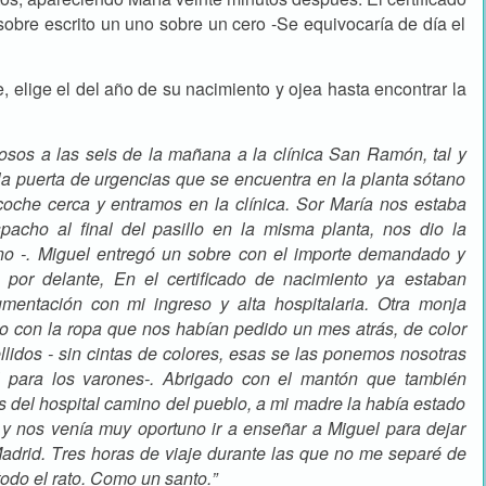
obre escrito un uno sobre un cero -Se equivocaría de día el
, elige el del año de su nacimiento y ojea hasta encontrar la
iosos a las seis de la mañana a la clínica San Ramón, tal y
a puerta de urgencias que se encuentra en la planta sótano
coche cerca y entramos en la clínica. Sor María nos estaba
cho al final del pasillo en la misma planta, nos dio la
no -. Miguel entregó un sobre con el importe demandado y
por delante, En el certificado de nacimiento ya estaban
umentación con mi ingreso y alta hospitalaria. Otra monja
do con la ropa que nos habían pedido un mes atrás, de color
ellidos - sin cintas de colores, esas se las ponemos nosotras
ul para los varones-. Abrigado con el mantón que también
 del hospital camino del pueblo, a mi madre la había estado
 nos venía muy oportuno ir a enseñar a Miguel para dejar
Madrid. Tres horas de viaje durante las que no me separé de
todo el rato. Como un santo.”