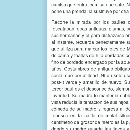
camisa que entra, camisa que sale. No
pone una prenda, la sustituye por otra
Recorre la mirada por los baúles 
rescataban ropas antiguas, plumas, ba
sus hermanas y él para disfrazarse en 
al instante, recuerda perfectamente s
que utiliza para marcar los lotes de
de cama y toallas de hilo bordadas con
fino de bordado encargado por la abu
años. Costumbres de antiguo obligaba
social que por utilidad. Ni un solo us
post-it verde y amarillo de nuevo. S
tercer baúl es el desconocido, siempr
juventud. Su madre lo mantenía cubi
vista reducía la tentación de sus hijos
cómoda de su madre y regresa al dor
rebusca en la cajita de metal sit
centímetro de grosor de hierro es la 
donde su madre guarda las llaves y 