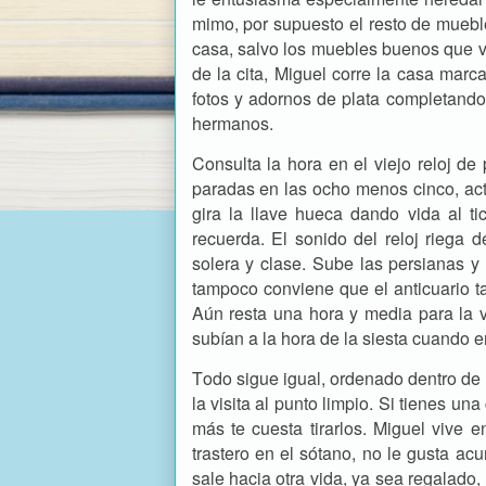
mimo, por supuesto el resto de muebl
casa, salvo los muebles buenos que ve
de la cita, Miguel corre la casa marc
fotos y adornos de plata completando 
hermanos.
Consulta la hora en el viejo reloj d
paradas en las ocho menos cinco, act
gira la llave hueca dando vida al t
recuerda. El sonido del reloj riega d
solera y clase. Sube las persianas y 
tampoco conviene que el anticuario t
Aún resta una hora y media para la vis
subían a la hora de la siesta cuando e
Todo sigue igual, ordenado dentro de 
la visita al punto limpio. Si tienes un
más te cuesta tirarlos. Miguel vive 
trastero en el sótano, no le gusta ac
sale hacia otra vida, ya sea regalado,