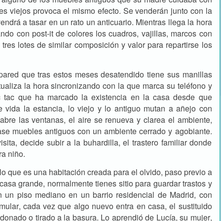
es viejos provoca el mismo efecto. Se venderán junto con la
ndrá a tasar en un rato un anticuario. Mientras llega la hora
ando con post-it de colores los cuadros, vajillas, marcos con
tres lotes de similar composición y valor para repartirse los
e pared que tras estos meses desatendido tiene sus manillas
ualiza la hora sincronizando con la que marca su teléfono y
ic tac que ha marcado la existencia en la casa desde que
e vida la estancia, lo viejo y lo antiguo mutan a añejo con
abre las ventanas, el aire se renueva y clarea el ambiente,
ase muebles antiguos con un ambiente cerrado y agobiante.
ita, decide subir a la buhardilla, el trastero familiar donde
ra niño.
lo que es una habitación creada para el olvido, paso previo a
a casa grande, normalmente tienes sitio para guardar trastos y
en un piso mediano en un barrio residencial de Madrid, con
umular, cada vez que algo nuevo entra en casa, el sustituido
 donado o tirado a la basura. Lo aprendió de Lucía, su mujer,