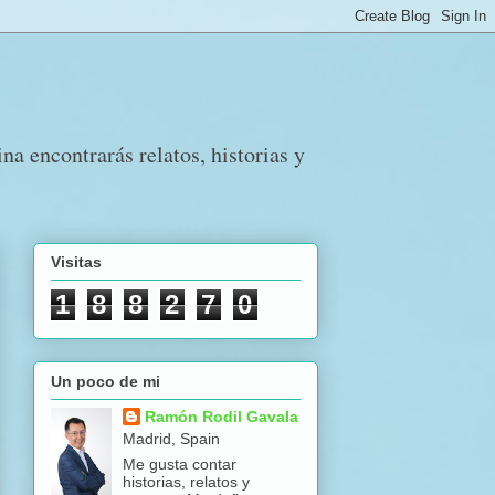
a encontrarás relatos, historias y
Visitas
1
8
8
2
7
0
Un poco de mi
Ramón Rodil Gavala
Madrid, Spain
Me gusta contar
historias, relatos y