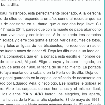
 buhardilla.
l baúl misterioso, está perfectamente ordenado. A la derecha
 de ellos corresponde a un año, sonríe al recordar que su
s de acostarse en su diario, que custodiaba bajo llave. Su
947 hasta 2011, parece que con la muerte de papá abandonó
sus vivencias y sentimientos. A la izquierda tres carpetas
n solapa y cierre con goma elástica, varios álbumes de fotos.
os y fotos antiguas de los bisabuelos, no reconoce a nadie,
e fueron antes de nacer él. Deja los álbumes a un lado del
lzarla comprueba que en la portada está escrito el nombre de
 de color azul, Miguel. Elige la suya y la abre intrigado, un
 29 de abril de 1960, la fecha de su nacimiento. La portada
 Soraya montando a caballo en la Feria de Sevilla. Deja con
nte papel guardado en la capeta, certificado de nacimiento en
ado por Eduardo Vela, ginecólogo. Ese nombre le golpea el
ene. Abre las carpetas de sus hermanas y el mismo ritual,
o los diarios
YA
y
ABC
fueron los elegidos, los aparta,
n la Inclusa de la Paz, al año siguiente, 31 de mayo de 1961,
tos, apareciendo María veinte minutos después. El certificado