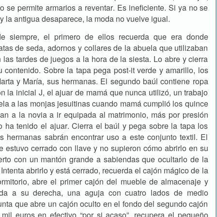
 se permite armarios a reventar. Es ineficiente. Si ya no se
 y la antigua desaparece, la moda no vuelve igual.
de siempre, el primero de ellos recuerda que era donde
tas de seda, adornos y collares de la abuela que utilizaban
las tardes de juegos a la hora de la siesta. Lo abre y cierra
u contenido. Sobre la tapa pega post-it verde y amarillo, los
 Marta y María, sus hermanas. El segundo baúl contiene ropa
 la inicial J, el ajuar de mamá que nunca utilizó, un trabajo
ela a las monjas jesuitinas cuando mamá cumplió los quince
n a la novia a ir equipada al matrimonio, más por presión
o ha tenido el ajuar. Cierra el baúl y pega sobre la tapa los
us hermanas sabrán encontrar uso a este conjunto textil. El
e estuvo cerrado con llave y no supieron cómo abrirlo en su
erto con un mantón grande a sabiendas que ocultarlo de la
. Intenta abrirlo y está cerrado, recuerda el cajón mágico de la
mitorio, abre el primer cajón del mueble de almacenaje y
uada a su derecha, una aguja con cuatro lados de medio
punta que abre un cajón oculto en el fondo del segundo cajón
mil euros en efectivo “por si acaso”, recupera el pequeño