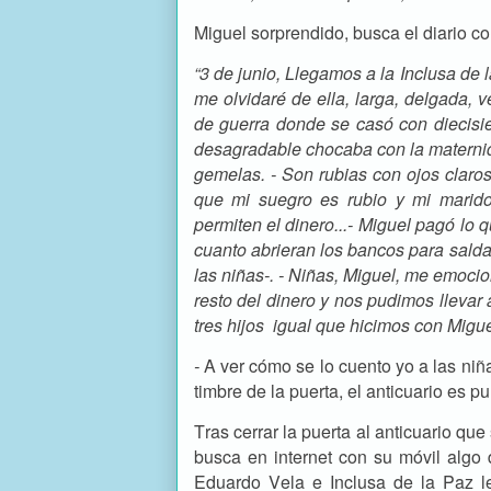
Miguel sorprendido, busca el diario c
“3 de junio, Llegamos a la Inclusa d
me olvidaré de ella, larga, delgada, 
de guerra donde se casó con diecisie
desagradable chocaba con la maternid
gemelas. - Son rubias con ojos claros
que mi suegro es rubio y mi marido
permiten el dinero...- Miguel pagó lo
cuanto abrieran los bancos para salda
las niñas-. - Niñas, Miguel, me emoci
resto del dinero y nos pudimos llevar
tres hijos igual que hicimos con Migue
-
A ver cómo se lo cuento yo a las niñ
timbre de la puerta, el anticuario es pun
Tras cerrar la puerta al anticuario q
busca en internet con su móvil algo 
Eduardo Vela e Inclusa de la Paz l