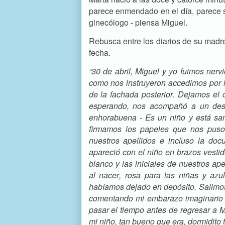
parece enmendado en el día, parece s
ginecólogo - piensa Miguel.
Rebusca entre los diarios de su madre
fecha.
“30 de abril, Miguel y yo fuimos nerv
como nos instruyeron accedimos por l
de la fachada posterior. Dejamos el 
esperando, nos acompañó a un despa
enhorabuena - Es un niño y está sa
firmamos los papeles que nos puso 
nuestros apellidos e incluso la doc
apareció con el niño en brazos vesti
blanco y las iniciales de nuestros ap
al nacer, rosa para las niñas y az
habíamos dejado en depósito. Salimos
comentando mi embarazo imaginario y
pasar el tiempo antes de regresar a 
mi niño, tan bueno que era, dormidito 