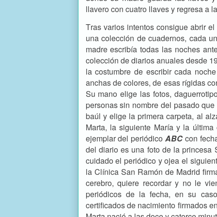
llavero con cuatro llaves y regresa a la
Tras varios intentos consigue abrir e
una colección de cuadernos, cada uno
madre escribía todas las noches ante
colección de diarios anuales desde 1
la costumbre de escribir cada noche 
anchas de colores, de esas rígidas co
Su mano elige las fotos, daguerrotip
personas sin nombre del pasado que s
baúl y elige la primera carpeta, al a
Marta, la siguiente María y la última
ejemplar del periódico
ABC
con fecha
del diario es una foto de la princesa
cuidado el periódico y ojea el siguie
la Clínica San Ramón de Madrid firm
cerebro, quiere recordar y no le vi
periódicos de la fecha, en su cas
certificados de nacimiento firmados e
Marta nació a las doce y catorce minu