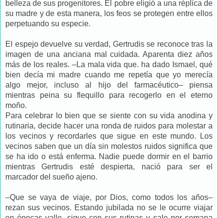
belleza de sus progenitores. El pobre eligió a una réplica de
su madre y de esta manera, los feos se protegen entre ellos
perpetuando su especie.
El espejo devuelve su verdad, Gertrudis se reconoce tras la
imagen de una anciana mal cuidada. Aparenta diez años
más de los reales. –La mala vida que. ha dado Ismael, qué
bien decía mi madre cuando me repetía que yo merecía
algo mejor, incluso al hijo del farmacéutico– piensa
mientras peina su flequillo para recogerlo en el eterno
moño.
Para celebrar lo bien que se siente con su vida anodina y
rutinaria, decide hacer una ronda de ruidos para molestar a
los vecinos y recordarles que sigue en este mundo. Los
vecinos saben que un día sin molestos ruidos significa que
se ha ido o está enferma. Nadie puede dormir en el barrio
mientras Gertrudis esté despierta, nació para ser el
marcador del sueño ajeno.
–Que se vaya de viaje, por Dios, como todos los años–
rezan sus vecinos. Estando jubilada no se le ocurre viajar
en épocas valle, sigue con sus rutinas y sale por semana