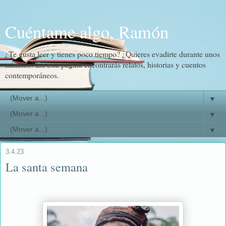
Cuéntame algo, Ramón
¿Te gusta leer y tienes poco tiempo? ¿Quieres evadirte durante unos
minutos? En esta página encontrarás relatos, historias y cuentos
contemporáneos.
▼
▼
▼
3.4.23
La santa semana