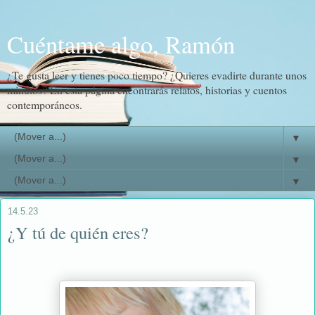
Cuéntame algo, Ramón
¿Te gusta leer y tienes poco tiempo? ¿Quieres evadirte durante unos
minutos? En esta página encontrarás relatos, historias y cuentos
contemporáneos.
▼
▼
▼
14.5.23
¿Y tú de quién eres?