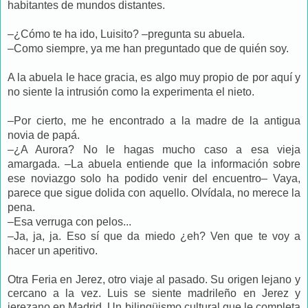
habitantes de mundos distantes.
–¿Cómo te ha ido, Luisito? –pregunta su abuela.
–Como siempre, ya me han preguntado que de quién soy.
A la abuela le hace gracia, es algo muy propio de por aquí y
no siente la intrusión como la experimenta el nieto.
–Por cierto, me he encontrado a la madre de la antigua
novia de papá.
–¿A Aurora? No le hagas mucho caso a esa vieja
amargada. –La abuela entiende que la información sobre
ese noviazgo solo ha podido venir del encuentro– Vaya,
parece que sigue dolida con aquello. Olvídala, no merece la
pena.
–Esa verruga con pelos...
–Ja, ja, ja. Eso sí que da miedo ¿eh? Ven que te voy a
hacer un aperitivo.
Otra Feria en Jerez, otro viaje al pasado. Su origen lejano y
cercano a la vez. Luis se siente madrileño en Jerez y
jerezano en Madrid. Un bilingüismo cultural que le completa