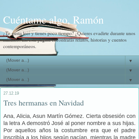
Cuéntame algo, Ramón
¿Te gusta leer y tienes poco tiempo? ¿Quieres evadirte durante unos
minutos? En esta página encontrarás relatos, historias y cuentos
contemporáneos.
▼
▼
▼
27.12.19
Tres hermanas en Navidad
Ana, Alicia, Asun Martín Gómez. Cierta obsesión con
la letra A demostró José al poner nombre a sus hijas.
Por aquellos años la costumbre era que el padre
inscribía a los hijos según nacían, mientras la madre