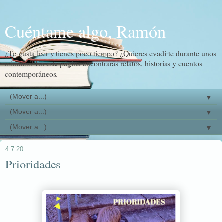
Cuéntame algo, Ramón
¿Te gusta leer y tienes poco tiempo? ¿Quieres evadirte durante unos
minutos? En esta página encontrarás relatos, historias y cuentos
contemporáneos.
▼
▼
▼
4.7.20
Prioridades