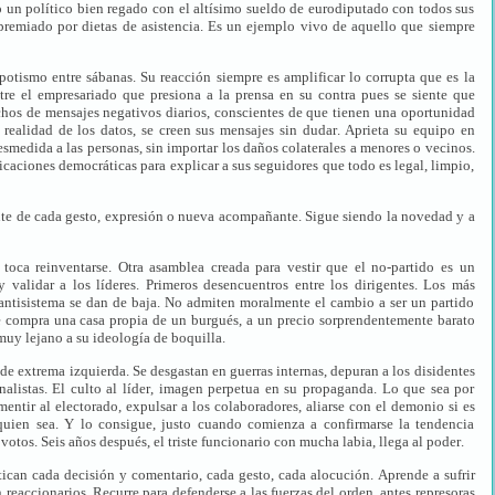
un político bien regado con el altísimo sueldo de eurodiputado con todos sus
y premiado por dietas de asistencia. Es un ejemplo vivo de aquello que siempre
epotismo entre sábanas. Su reacción siempre es amplificar lo corrupta que es la
ntre el empresariado que presiona a la prensa en su contra pues se siente que
hos de mensajes negativos diarios, conscientes de que tienen una oportunidad
realidad de los datos, se creen sus mensajes sin dudar. Aprieta su equipo en
esmedida a las personas, sin importar los daños colaterales a menores o vecinos.
icaciones democráticas para explicar a sus seguidores que todo es legal, limpio,
te de cada gesto, expresión o nueva acompañante. Sigue siendo la novedad y a
toca reinventarse. Otra asamblea creada para vestir que el no-partido es un
 y validar a los líderes. Primeros desencuentros entre los dirigentes. Los más
 antisistema se dan de baja. No admiten moralmente el cambio a ser un partido
Se compra una casa propia de un burgués, a un precio sorprendentemente barato
 muy lejano a su ideología de boquilla.
 de extrema izquierda. Se desgastan en guerras internas, depuran a los disidentes
onalistas. El culto al líder, imagen perpetua en su propaganda. Lo que sea por
 mentir al electorado, expulsar a los colaboradores, aliarse con el demonio si es
quien sea. Y lo consigue, justo cuando comienza a confirmarse la tendencia
 votos. Seis años después, el triste funcionario con mucha labia, llega al poder.
ican cada decisión y comentario, cada gesto, cada alocución. Aprende a sufrir
reaccionarios. Recurre para defenderse a las fuerzas del orden, antes represoras