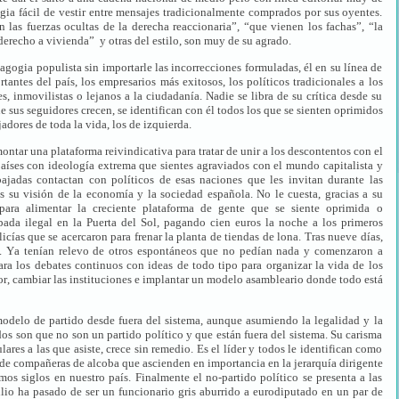
ogia fácil de vestir entre mensajes tradicionalmente comprados por sus oyentes.
 las fuerzas ocultas de la derecha reaccionaria”, “que vienen los fachas”, “la
“derecho a vivienda” y otras del estilo, son muy de su agrado.
magogia populista sin importarle las incorrecciones formuladas, él en su línea de
tantes del país, los empresarios más exitosos, los políticos tradicionales a los
s, inmovilistas o lejanos a la ciudadanía. Nadie se libra de su crítica desde su
e sus seguidores crecen, se identifican con él todos los que se sienten oprimidos
jadores de toda la vida, los de izquierda.
ntar una plataforma reivindicativa para tratar de unir a los descontentos con el
íses con ideología extrema que sientes agraviados con el mundo capitalista y
ajadas contactan con políticos de esas naciones que les invitan durante las
 su visión de la economía y la sociedad española. No le cuesta, gracias a su
para alimentar la creciente plataforma de gente que se siente oprimida o
da ilegal en la Puerta del Sol, pagando cien euros la noche a los primeros
icías que se acercaron para frenar la planta de tiendas de lona. Tras nueve días,
os. Ya tenían relevo de otros espontáneos que no pedían nada y comenzaron a
ara los debates continuos con ideas de todo tipo para organizar la vida de los
sor, cambiar las instituciones e implantar un modelo asambleario donde todo está
delo de partido desde fuera del sistema, aunque asumiendo la legalidad y la
os son que no son un partido político y que están fuera del sistema. Su carisma
ares a las que asiste, crece sin remedio. Es el líder y todos le identifican como
l de compañeras de alcoba que ascienden en importancia en la jerarquía dirigente
os siglos en nuestro país. Finalmente el no-partido político se presenta a las
io ha pasado de ser un funcionario gris aburrido a eurodiputado en un par de