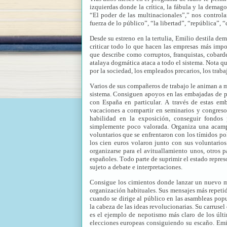
izquierdas donde la crítica, la fábula y la demag
“El poder de las multinacionales”,” nos controlan
fuerza de lo público”, “la libertad”, “república”, 
Desde su estreno en la tertulia, Emilio destila de
criticar todo lo que hacen las empresas más impor
que describe como corruptos, franquistas, cobarde
atalaya dogmática ataca a todo el sistema. Nota qu
por la sociedad, los empleados precarios, los traba
Varios de sus compañeros de trabajo le animan a mo
sistema. Consiguen apoyos en las embajadas de pa
con España en particular. A través de estas emb
vacaciones a compartir en seminarios y congresos
habilidad en la exposición, conseguir fondos 
simplemente poco valorada. Organiza una acampa
voluntarios que se enfrentaron con los tímidos pol
los cien euros volaron junto con sus voluntari
organizarse para el avituallamiento unos, otros p
españoles. Todo parte de suprimir el estado repre
sujeto a debate e interpretaciones.
Consigue los cimientos donde lanzar un nuevo mo
organización habituales. Sus mensajes más repetid
cuando se dirige al público en las asambleas popul
la cabeza de las ideas revolucionarias. Su carruse
es el ejemplo de nepotismo más claro de los últim
elecciones europeas consiguiendo su escaño. Emil