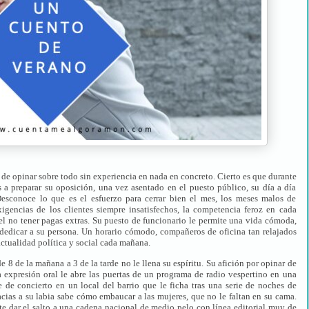
 de opinar sobre todo sin experiencia en nada en concreto. Cierto es que durante
a preparar su oposición, una vez asentado en el puesto público, su día a día
 Desconoce lo que es el esfuerzo para cerrar bien el mes, los meses malos de
exigencias de los clientes siempre insatisfechos, la competencia feroz en cada
 el no tener pagas extras. Su puesto de funcionario le permite una vida cómoda,
dedicar a su persona. Un horario cómodo, compañeros de oficina tan relajados
actualidad política y social cada mañana.
8 de la mañana a 3 de la tarde no le llena su espíritu. Su afición por opinar de
a expresión oral le abre las puertas de un programa de radio vespertino en una
de concierto en un local del barrio que le ficha tras una serie de noches de
racias a su labia sabe cómo embaucar a las mujeres, que no le faltan en su cama.
te dar el salto a una cadena nacional de medio pelo con línea editorial muy de