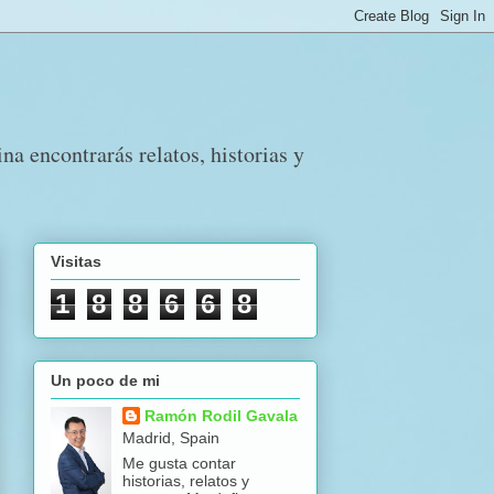
a encontrarás relatos, historias y
Visitas
1
8
8
6
6
8
Un poco de mi
Ramón Rodil Gavala
Madrid, Spain
Me gusta contar
historias, relatos y