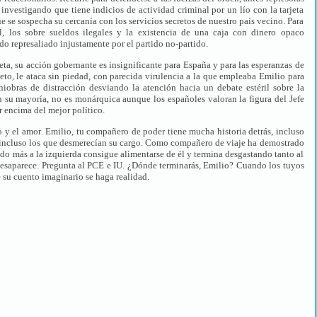
investigando que tiene indicios de actividad criminal por un lío con la tarjeta
e se sospecha su cercanía con los servicios secretos de nuestro país vecino. Para
al, los sobre sueldos ilegales y la existencia de una caja con dinero opaco
do represaliado injustamente por el partido no-partido.
ieta, su acción gobernante es insignificante para España y para las esperanzas de
peto, le ataca sin piedad, con parecida virulencia a la que empleaba Emilio para
obras de distracción desviando la atención hacia un debate estéril sobre la
 su mayoría, no es monárquica aunque los españoles valoran la figura del Jefe
 encima del mejor político.
o y el amor. Emilio, tu compañero de poder tiene mucha historia detrás, incluso
, incluso los que desmerecían su cargo. Como compañero de viaje ha demostrado
tido más a la izquierda consigue alimentarse de él y termina desgastando tanto al
desaparece. Pregunta al PCE e IU. ¿Dónde terminarás, Emilio? Cuando los tuyos
 su cuento imaginario se haga realidad.