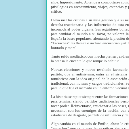
años. Impresionante. Aprende a comportarse como 
privilegios en asesoramiento, viajes, estancias 
criticó.
Lleva mal las criticas a su nula gestión y a su n
derecha reaccionaria y las influencias de esta e
incomoda al poder vigente. Sus seguidores borrac
para cambiar el mundo a su favor, no valoran la 
España la bases populares, alentando la presión d
“Escraches” les llaman e incluso encuentran justif
honrado y moral.
Tanto ruido mediático, con mucha prensa pendien
la prensa le encanta lo que rompe lo habitual.
Nuevas elecciones y nuevo resultado favorable, 
partido, que el antisistema, entra en el sistema
románticos con la idea original de la asociación
tradicional, con normas y cargos tradicionales. 
para lo que fija el mercado en un entorno vecinal
La historia se repite siempre entre las formaciones
para terminar siendo partidos tradicionales pers
tocar poder. Reinventarse, traicionar a las bases,
necesario, con los enemigos de la nación, con 
estadística de desgaste, pérdida de influencia y de
Algo cambia en el mundo de Emilio, ahora le crit
“escraches” que ya no son democráticos ahora son 