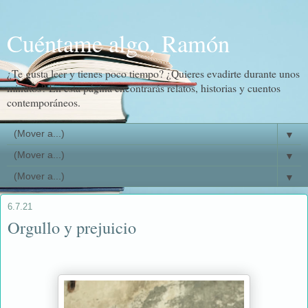
Cuéntame algo, Ramón
¿Te gusta leer y tienes poco tiempo? ¿Quieres evadirte durante unos
minutos? En esta página encontrarás relatos, historias y cuentos
contemporáneos.
▼
▼
▼
6.7.21
Orgullo y prejuicio