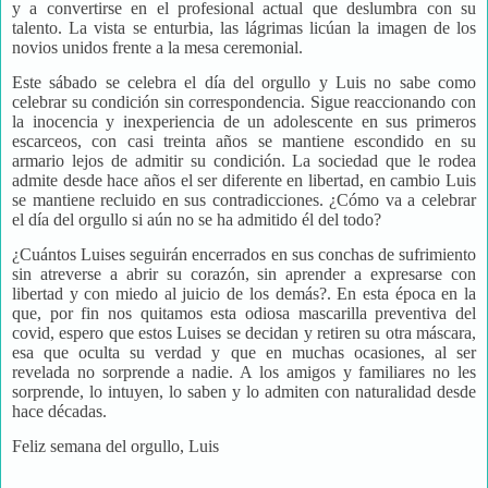
y a convertirse en el profesional actual que deslumbra con su
talento. La vista se enturbia, las lágrimas licúan la imagen de los
novios unidos frente a la mesa ceremonial.
Este sábado se celebra el día del orgullo y Luis no sabe como
celebrar su condición sin correspondencia. Sigue reaccionando con
la inocencia y inexperiencia de un adolescente en sus primeros
escarceos, con casi treinta años se mantiene escondido en su
armario lejos de admitir su condición. La sociedad que le rodea
admite desde hace años el ser diferente en libertad, en cambio Luis
se mantiene recluido en sus contradicciones. ¿Cómo va a celebrar
el día del orgullo si aún no se ha admitido él del todo?
¿Cuántos Luises seguirán encerrados
en sus conchas de sufrimiento
sin atreverse a abrir su corazón, sin aprender a expresarse con
libertad y con miedo al juicio de los demás?. En esta época en la
que, por fin nos quitamos esta odiosa mascarilla preventiva del
covid, espero que estos Luises se decidan y retiren su otra máscara,
esa que oculta su verdad y que en muchas ocasiones, al ser
revelada no sorprende a nadie. A los amigos y familiares no les
sorprende, lo intuyen, lo saben y lo admiten con naturalidad desde
hace décadas.
Feliz semana del orgullo, Luis