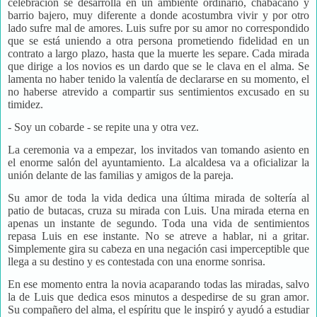
celebración se desarrolla en un ambiente ordinario, chabacano y
barrio bajero, muy diferente a donde acostumbra vivir y por otro
lado sufre mal de amores. Luis sufre por su amor no correspondido
que se está uniendo a otra persona prometiendo fidelidad en un
contrato a largo plazo, hasta que la muerte les separe. Cada mirada
que dirige a los novios es un dardo que se le clava en el alma. Se
lamenta no haber tenido la valentía de declararse en su momento, el
no haberse atrevido a compartir sus sentimientos excusado en su
timidez.
- Soy un c
obarde - se repite una y otra vez.
La ceremonia va a empezar, los invitados van tomando asiento en
el enorme salón del ayuntamiento. La alcaldesa va a oficializar la
unión delante de las familias y amigos de la pareja.
Su amor de toda la vida dedica una última mirada de soltería al
patio de butacas, cruza su mirada con Luis. Una mirada eterna en
apenas un instante de segundo. Toda una vida de sentimientos
repasa Luis en ese instante. No se atreve a hablar, ni a gritar.
Simplemente gira su cabeza en una negación casi imperceptible que
llega a su destino y es contestada con una enorme sonrisa.
En ese momento entra la novia acaparando todas las miradas, salvo
la de Luis que dedica esos minutos a despedirse de su gran amor.
Su compañero del alma, el espíritu que le inspiró y ayudó a estudiar