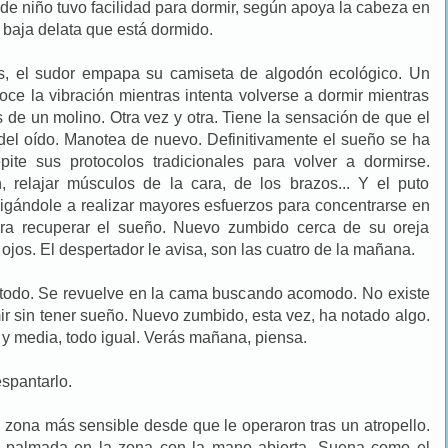
e niño tuvo facilidad para dormir, según apoya la cabeza en
 baja delata que está dormido.
s, el sudor empapa su camiseta de algodón ecológico. Un
oce la vibración mientras intenta volverse a dormir mientras
de un molino. Otra vez y otra. Tiene la sensación de que el
 del oído. Manotea de nuevo. Definitivamente el sueño se ha
ite sus protocolos tradicionales para volver a dormirse.
n, relajar músculos de la cara, de los brazos... Y el puto
ligándole a realizar mayores esfuerzos para concentrarse en
para recuperar el sueño. Nuevo zumbido cerca de su oreja
 ojos. El despertador le avisa, son las cuatro de la mañana.
l todo. Se revuelve en la cama buscando acomodo. No existe
r sin tener sueño. Nuevo zumbido, esta vez, ha notado algo.
 y media, todo igual. Verás mañana, piensa.
espantarlo.
su zona más sensible desde que le operaron tras un atropello.
 palmada en la zona con la mano abierta. Suena como el