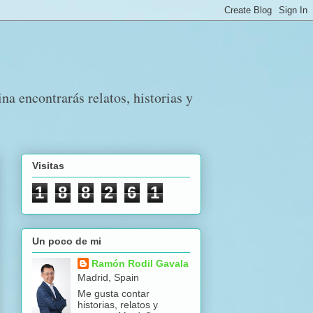
a encontrarás relatos, historias y
Visitas
1
8
8
2
6
1
Un poco de mi
Ramón Rodil Gavala
Madrid, Spain
Me gusta contar
historias, relatos y