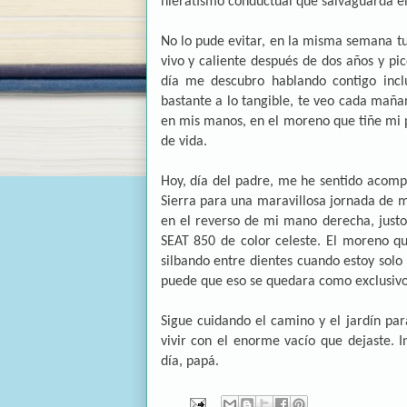
hieratismo conductual que salvaguarda el
No lo pude evitar, en la misma semana t
vivo y caliente después de dos años y pic
día me descubro hablando contigo incl
bastante a lo tangible, te veo cada mañan
en mis manos, en el moreno que tiñe mi pi
de vida.
Hoy, día del padre, me he sentido acomp
Sierra para una maravillosa jornada de mo
en el reverso de mi mano derecha, justo
SEAT 850 de color celeste. El moreno qu
silbando entre dientes cuando estoy solo
puede que eso se quedara como exclusivo 
Sigue cuidando el camino y el jardín pa
vivir con el enorme vacío que dejaste. In
día, papá.