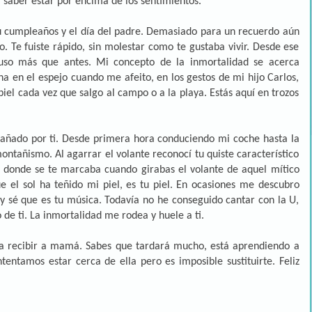
 saber estar por encima de los sentimientos.
u cumpleaños y el día del padre. Demasiado para un recuerdo aún
o. Te fuiste rápido, sin molestar como te gustaba vivir. Desde ese
uso más que antes. Mi concepto de la inmortalidad se acerca
a en el espejo cuando me afeito, en los gestos de mi hijo Carlos,
el cada vez que salgo al campo o a la playa. Estás aquí en trozos
añado por ti. Desde primera hora conduciendo mi coche hasta la
ntañismo. Al agarrar el volante reconocí tu quiste característico
 donde se te marcaba cuando girabas el volante de aquel mítico
e el sol ha teñido mi piel, es tu piel. En ocasiones me descubro
 y sé que es tu música. Todavía no he conseguido cantar con la U,
de ti. La inmortalidad me rodea y huele a ti.
ra recibir a mamá. Sabes que tardará mucho, está aprendiendo a
tentamos estar cerca de ella pero es imposible sustituirte. Feliz