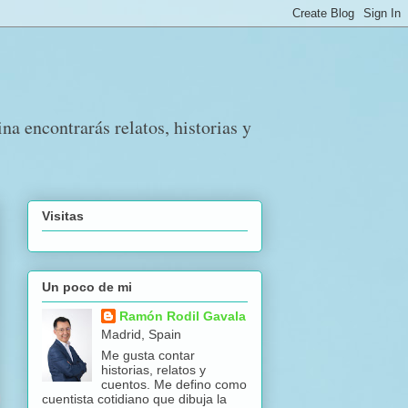
a encontrarás relatos, historias y
Visitas
Un poco de mi
Ramón Rodil Gavala
Madrid, Spain
Me gusta contar
historias, relatos y
cuentos. Me defino como
cuentista cotidiano que dibuja la